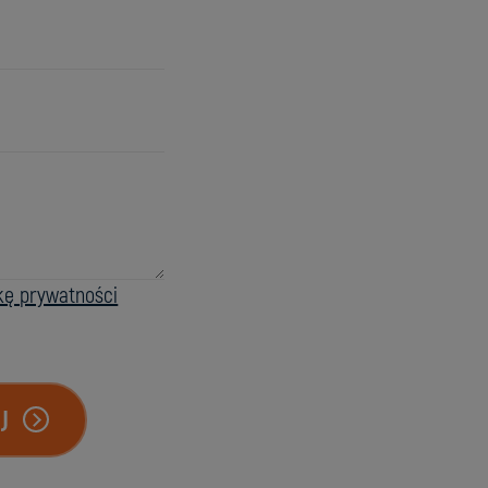
ykę prywatności
J