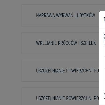
NAPRAWA WYRWAŃ I UBYTKÓW
w
WKLEJANIE KRÓĆCÓW I SZPILEK
USZCZELNIANIE POWIERZCHNI PODZ
USZCZELNIANIE POWIERZCHNI POK
D