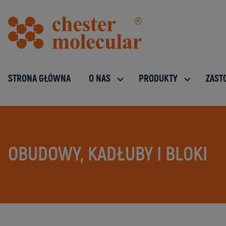
STRONA GŁÓWNA
O NAS
PRODUKTY
ZAST
OBUDOWY, KADŁUBY I BLOKI