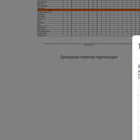
Epoksydowe materiały regeneracyjne
w