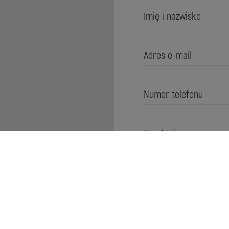
Akceptuje
polit
serwisu.