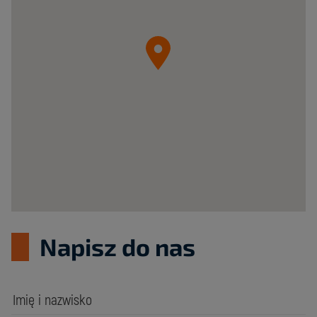
o.o.
05-
092
Łomianki
ul.
Krzywa
20B
Poland
Napisz do nas