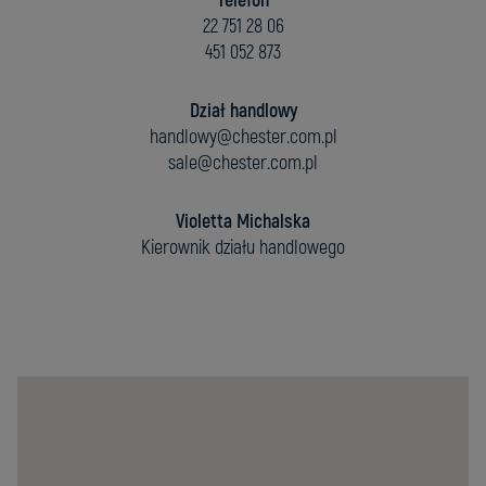
Telefon
22 751 28 06
451 052 873
Dział handlowy
handlowy@chester.com.pl
sale@chester.com.pl
Violetta Michalska
Kierownik działu handlowego
Chester
Molecular
Sp.
z