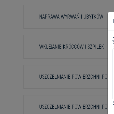
NAPRAWA WYRWAŃ I UBYTKÓW
w
WKLEJANIE KRÓĆCÓW I SZPILEK
USZCZELNIANIE POWIERZCHNI PODZ
USZCZELNIANIE POWIERZCHNI POK
D