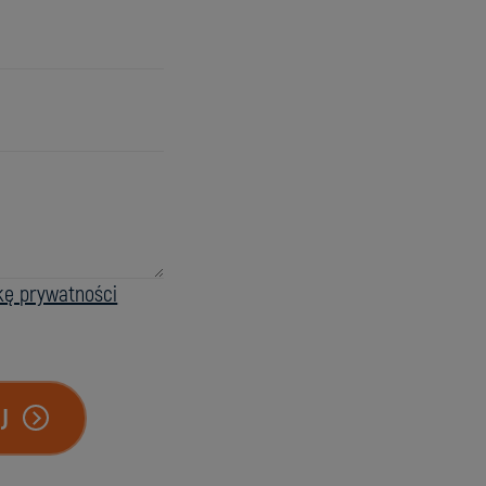
ykę prywatności
J