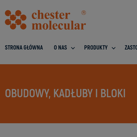
STRONA GŁÓWNA
O NAS
PRODUKTY
ZAST
OBUDOWY, KADŁUBY I BLOKI