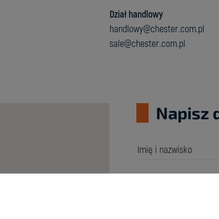
Dział handlowy
handlowy@chester.com.pl
sale@chester.com.pl
Napisz 