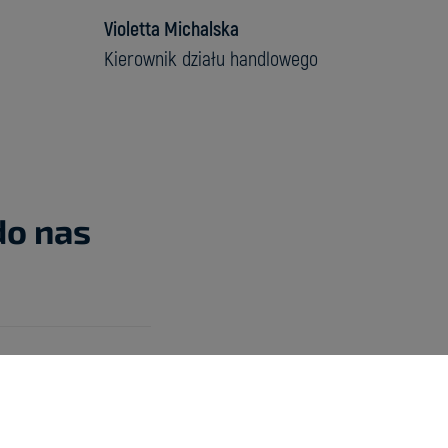
Violetta Michalska
Kierownik działu handlowego
do nas