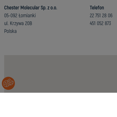
Chester Molecular Sp. z o.o.
Telefon
05-092 Łomianki
22 751 28 06
ul. Krzywa 20B
451 052 873
Polska
Chester
Molecular
Sp.
z
o.o.
05-
092
Łomianki