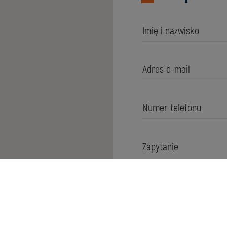
Akceptuje
polit
serwisu.