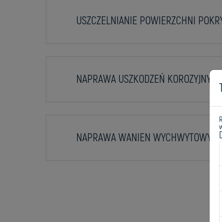
USZCZELNIANIE POWIERZCHNI POK
NAPRAWA USZKODZEŃ KOROZYJNYC
w
NAPRAWA WANIEN WYCHWYTOWYC