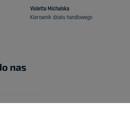
Violetta Michalska
Kierownik działu handlowego
do nas