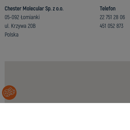
Chester Molecular Sp. z o.o.
Telefon
05-092 Łomianki
22 751 28 06
ul. Krzywa 20B
451 052 873
Polska
Chester
Molecular
Sp.
z
o.o.
05-
092
Łomianki