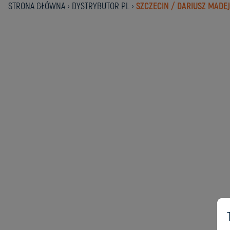
STRONA GŁÓWNA
›
DYSTRYBUTOR PL
›
SZCZECIN / DARIUSZ MADEJ