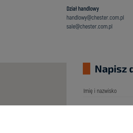
Dział handlowy
handlowy@chester.com.pl
sale@chester.com.pl
Napisz 