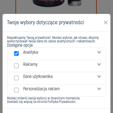
Chester Surface Protector CF
Twoje wybory dotyczące prywatności
Respektujemy Twoją prywatność. Możesz wybrać, jak chcesz, abyśmy
wykorzystywali Twoje dane do celów analitycznych i reklamowych.
Dostępne opcje:
Analityka
Reklamy
Dane użytkownika
Chester Surface Protector CK
Personalizacja reklam
Możesz zmienić swoje wybory w dowolnym momencie.
Dowiedz się więcej na stronie
Polityka Prywatności
.