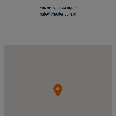
Коммерческий отдел
sale@chester.com.pl
Chester
Molecular
Sp.
z
o.o.
05-
092
Łomianki
ul.
Krzywa
20B