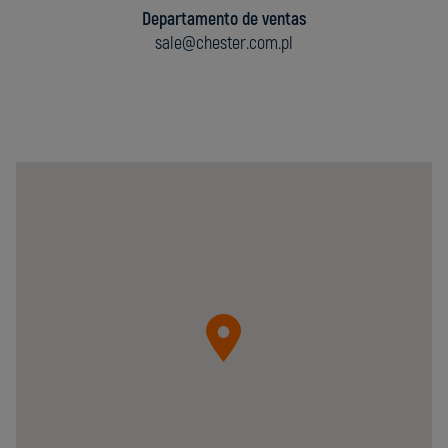
Departamento de ventas
sale@chester.com.pl
Chester
Molecular
Sp.
z
o.o.
05-
092
Łomianki
ul.
Krzywa
20B
Poland