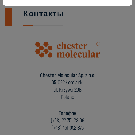
Контакты
Chester Molecular Sp. z o.o.
05-092 Łomianki
ul. Krzywa 20B
Poland
Телефон
(+48) 22 751 28 06
(+48) 451 052 873