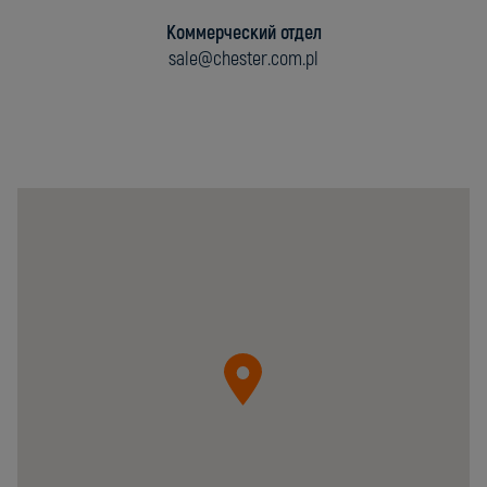
Коммерческий отдел
sale@chester.com.pl
Chester
Molecular
Sp.
z
o.o.
05-
092
Łomianki
ul.
Krzywa
20B