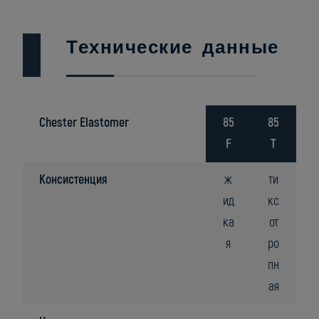
Технические данные
Chester Elastomer
85
85
F
T
Консистенция
ж
ти
ид
кс
ка
от
я
ро
пн
ая