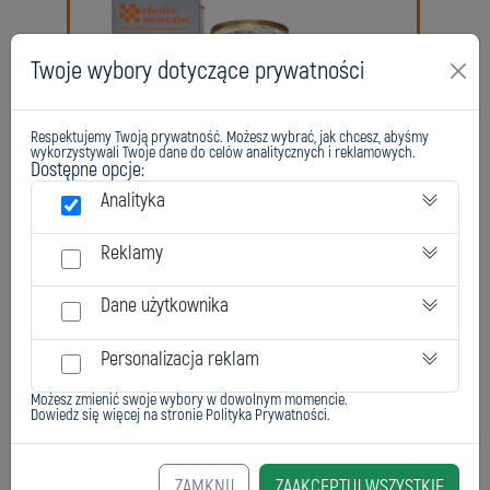
Twoje wybory dotyczące prywatności
Respektujemy Twoją prywatność. Możesz wybrać, jak chcesz, abyśmy
Chester Elastomer 60F
wykorzystywali Twoje dane do celów analitycznych i reklamowych.
Dostępne opcje:
Analityka
Reklamy
Dane użytkownika
Personalizacja reklam
Możesz zmienić swoje wybory w dowolnym momencie.
Dowiedz się więcej na stronie
Polityka Prywatności
.
Chester Elastomer 75F, 75T
ZAMKNIJ
ZAAKCEPTUJ WSZYSTKIE