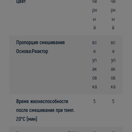
Цвет
че
че
рн
рн
ы
ы
й
й
Пропорция смешивания
вс
вс
Основа:Реактор
я
я
уп
уп
ак
ак
ов
ов
ка
ка
Время жизнеспособности
5
5
после смешивания при темп.
20°C [мин]