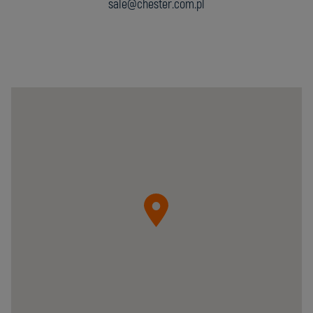
sale@chester.com.pl
Chester
Molecular
Sp.
z
o.o.
05-
092
Łomianki
ul.
Krzywa
20B
Poland