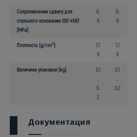
Сопротивление сдвигу для
8,
8,
стального основания ISO 4587
9
9
[MPa]
3
Плотность
[g/cm
]
1,1
1,1
9
9
Величина упаковки [kg]
0,1
0,1
,
,
0,
0,2
2
Документация