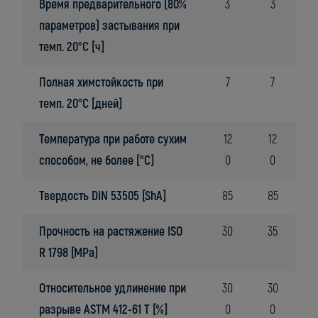
Время предварительного (80%
3
3
параметров) застывания при
темп. 20°C [ч]
Полная химстойкость при
7
7
темп. 20°C [дней]
Температура при работе сухим
12
12
способом, не более [°C]
0
0
Твердость DIN 53505 [ShA]
85
85
Прочность на растяжение ISO
30
35
R 1798 [MPa]
Относительное удлинение при
30
30
разрыве ASTM 412-61 T [%]
0
0