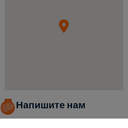
o.o.
05-
092
Łomianki
ul.
Krzywa
20B
Poland
Напишите нам