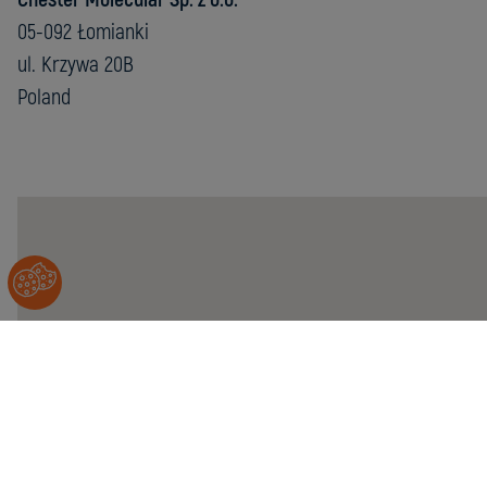
05-092 Łomianki
ul. Krzywa 20B
Poland
Chester
Molecular
Sp.
z
o.o.
05-
092
Łomianki
ul.