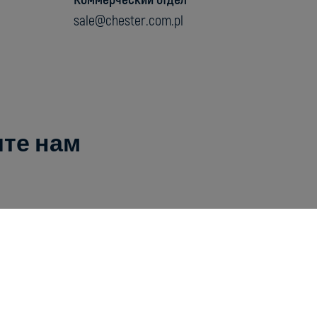
sale@chester.com.pl
те нам