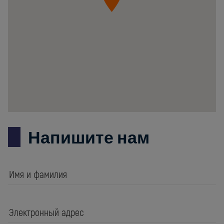
Łomianki
ul.
Krzywa
20B
Poland
Напишите нам