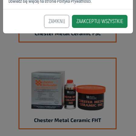
Dowiedz się więcej na stronie
Polityka Prywatności
.
ZAMKNIJ
ZAAKCEPTUJ WSZYSTKIE
Chester Metal Ceramic FSL
Chester Metal Ceramic FHT