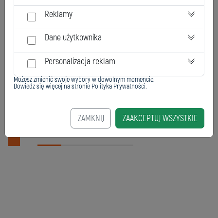
Tamaño del envase comercial
1kg, 3kg
Reklamy
Dane użytkownika
Documentación
Personalizacja reklam
Możesz zmienić swoje wybory w dowolnym momencie.
Dowiedz się więcej na stronie
Polityka Prywatności
.
es_tds_0321_CeramicFSC
ZAMKNIJ
ZAAKCEPTUJ WSZYSTKIE
Otros productos