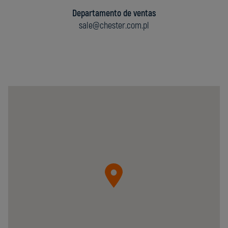
Departamento de ventas
sale@chester.com.pl
Chester
Molecular
Sp.
z
o.o.
05-
092
Łomianki
ul.
Krzywa
20B
Poland